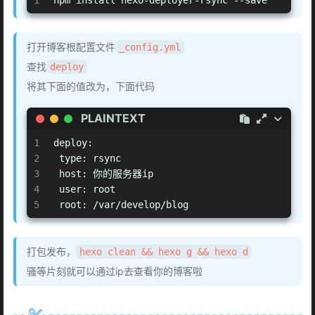
1
npm install hexo-deployer-rsync --save
打开博客根配置文件
_config.yml
查找
deploy
将其下面的值改为，下面代码
PLAINTEXT
1
deploy:
2
 type: rsync
3
 host: 你的服务器ip
4
 user: root
5
 root: /var/develop/blog
打包发布，
hexo clean && hexo g && hexo d
骚等片刻就可以通过ip去查看你的博客啦