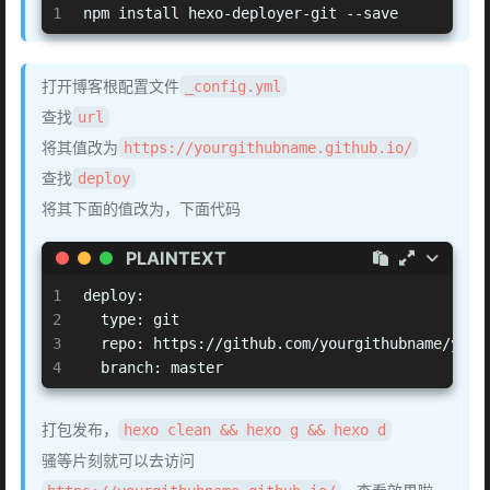
1
npm install hexo-deployer-git --save
打开博客根配置文件
_config.yml
查找
url
将其值改为
https://yourgithubname.github.io/
查找
deploy
将其下面的值改为，下面代码
PLAINTEXT
1
deploy:
2
  type: git
3
  repo: https://github.com/yourgithubname/your
4
  branch: master
打包发布，
hexo clean && hexo g && hexo d
骚等片刻就可以去访问