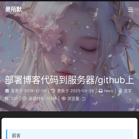
墨陌默
部署博客代码到服务器/github上
发表于
2018-12-06
|
更新于
2025-05-28
|
hexo
|
总字
数:
337
|
阅读时长:
1分钟
|
浏览量:
前言