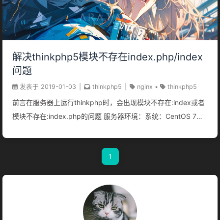
解决thinkphp5模块不存在index.php/index
问题
发表于
2019-01-03
|
thinkphp5
|
nginx
•
thinkphp5
前言在服务器上运行thinkphp时，会出现模块不存在:index或者
模块不存在:index.php的问题 服务器环境：系统：CentOS 7
x64nginx：1.12.2 thinkphp版本：5.1 修改nginx配置文件
1234567891011121314151617181920212223242526location
1
/ { index index.php index.html; # 重写url if (!-e
$request_filename) { rewrite ^/(.*)$ /index.php/$1 last;
break; }}location ~ .+\.php($|/) { fastcgi_pass
127.0.0.1:9000; fastcgi_index index.php; # 加载Nginx默
认"服务器环境变量"配置 include fastcgi.conf; #...