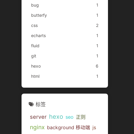
bug
1
butterfy
1
css
2
echarts
1
fluid
1
git
1
hexo
6
html
1
标签
hexo
server
seo
正则
nginx
background 移动端
js