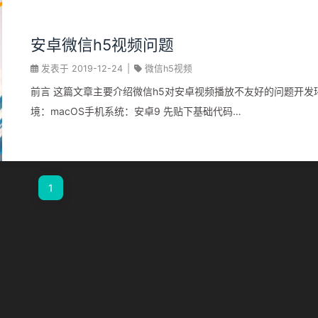
安卓微信h5视频问题
发表于
2019-12-24
|
微信h5视频
前言 这篇文章主要介绍微信h5对安卓视频播放不友好的问题开发
境：macOS手机系统：安卓9 先贴下基础代码
1234567891011121314151617<!DOCTYPE html><html
lang="en"><head> <meta charset="UTF-8"> <meta
name="viewport" content="width=device-width, initial-
1
scale=1.0"> <meta http-equiv="X-UA-Compatible"
content="ie=edge"> <title>Document</title> <style> video{
width: 375px; } ...