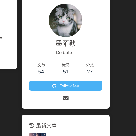
环
墨陌默
Do better
文章
标签
分类
54
51
27
Follow Me
最新文章