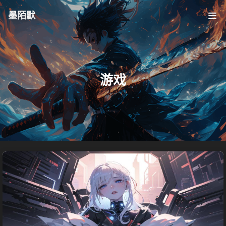
墨陌默
游戏