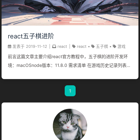
react五子棋进阶
发表于
2019-11-12
|
react
|
react
•
五子棋
•
游戏
前言这篇文章主要介绍react官方教程中，五子棋的进阶开发环
境：macOSnode版本：11.8.0 需求清单 在游戏历史记录列表显
示每一步棋的坐标，格式为 (列号, 行号)。 在历史记录列表中加
粗显示当前选择的项目。 使用两个循环来渲染出棋盘的格子，而
1
不是在代码里写死（hardcode）。 添加一个可以升序或降序显
示历史记录的按钮。 每当有人获胜时，高亮显示连成一线的 3
颗棋子。 当无人获胜时，显示一个平局的消息。 项目开始准备
代码代码我已经赋值粘贴好了。地址：
https://github.com/oytoyt/reactGobang/tree/0.1 1.在游戏历
史记录列表显示每一步棋的坐标，格式为 (列号,...