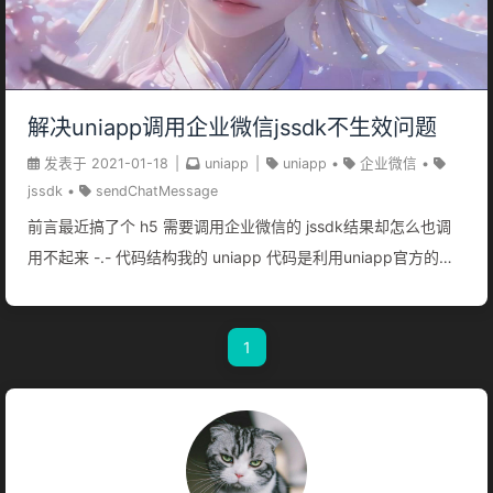
解决uniapp调用企业微信jssdk不生效问题
发表于
2021-01-18
|
uniapp
|
uniapp
•
企业微信
•
jssdk
•
sendChatMessage
前言最近搞了个 h5 需要调用企业微信的 jssdk结果却怎么也调
用不起来 -.- 代码结构我的 uniapp 代码是利用uniapp官方的
colorui模版结构。 1234567891011121314├── App.vue├──
Readme.md├── api├── colorui├── components├──
1
main.js├── manifest.json├── pages├── pages.json├──
static├── unpackage├── pluign│ └── wxsdk.js└── utils
挖坑过程描述我看企微 sdk 里面官方的例子是用的script标签去
进行 sdk 的引入。没有提供amd等方式引入的例子。于是把文档
保存在plugin文件夹下，用import的形式进行引入。