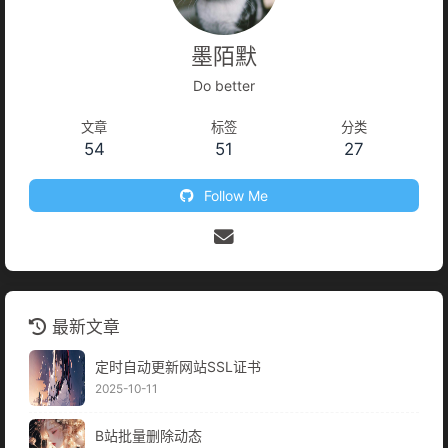
123456789101112131415161718192021222324<script>
import wx from "@/plugin/wxsdk.js"; import { getJsSdk...
墨陌默
Do better
文章
标签
分类
54
51
27
Follow Me
最新文章
定时自动更新网站SSL证书
2025-10-11
B站批量删除动态