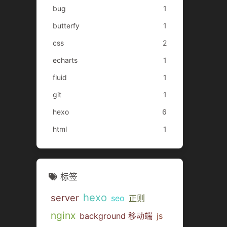
bug
1
butterfy
1
css
2
echarts
1
fluid
1
git
1
hexo
6
html
1
标签
hexo
server
seo
正则
nginx
background 移动端
js