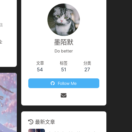
信
墨陌默
企
Do better
pt
文章
标签
分类
">
54
51
27
Follow Me
最新文章