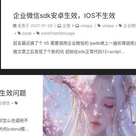
企业微信sdk安卓生效，IOS不生效
发表于
2021-01-29
|
企微
uniapp
|
uniapp
•
企业微
•
jssdk
•
sendChatMessage
前言最近搞了个 h5 需要调用企业微信的 jssdk继上一遍处理调用
微文章之后发现了个新的坑 初始化sdk正常代码12<script
src="//res.wx.qq.com/open/js/jweixin-1.2.0.js"></script><scri
src="//open.work.weixin.qq.com/wwopen/js/jwxwork-1.0.0.js
</script> 12345678910111213141516const config = { beta:
true, // 必须这么写，否则wx.invoke调用形式的jsapi会有问题
k不生效问题
debug: true, // 开启调试模式 appId: appId, // 必填，企业微信的
corpID timestamp: timestamp, // 必填，生成签名的时间戳
业微信
•
nonceStr: nonceStr, // 必填，生成签名的随机串 signature:
signature,...
果却怎么也调用不