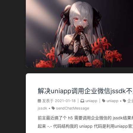
解决uniapp调用企业微信jssd
发表于
2021-01-18
|
uniapp
|
uniapp
•
企
jssdk
•
sendChatMessage
前言最近搞了个 h5 需要调用企业微信的 jssdk结
起来 -.- 代码结构我的 uniapp 代码是利用uniapp官方的colorui模版