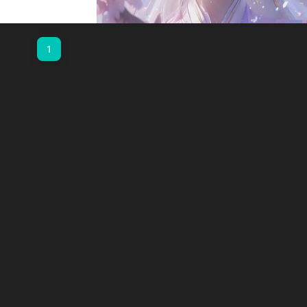
─
nts├──
s.json├──
1
ipt标签去进行
是把文档保存在
> import
...